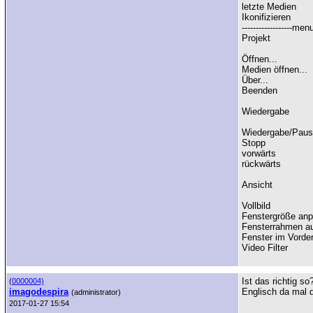
letzte Medien
Ikonifizieren
------------------me
Projekt
Öffnen...
Medien öffnen...
Über...
Beenden
Wiedergabe
Wiedergabe/Pau
Stopp
vorwärts
rückwärts
Ansicht
Vollbild
Fenstergröße an
Fensterrahmen a
Fenster im Vorde
Video Filter
Ist das richtig s
(
0000004)
imagodespira
Englisch da mal 
(administrator)
2017-01-27 15:54