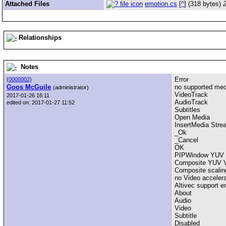
Attached Files
emotion.cs
[
^
] (318 bytes)
Relationships
Notes
Error
(
0000002)
Goos McGuile
no supported med
(administrator)
VideoTrack
2017-01-26 16:11
AudioTrack
edited on: 2017-01-27 11:52
Subtitles
Open Media
InsertMedia Str
_Ok
_Cancel
OK
PIPWindow YUV V
Composite YUV Vi
Composite scalin
no Video accelera
Altivec support e
About
Audio
Video
Subtitle
Disabled