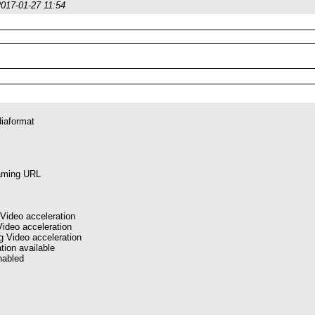
2017-01-27 11:54
iaformat
eaming URL
ideo acceleration
deo acceleration
g Video acceleration
tion available
nabled