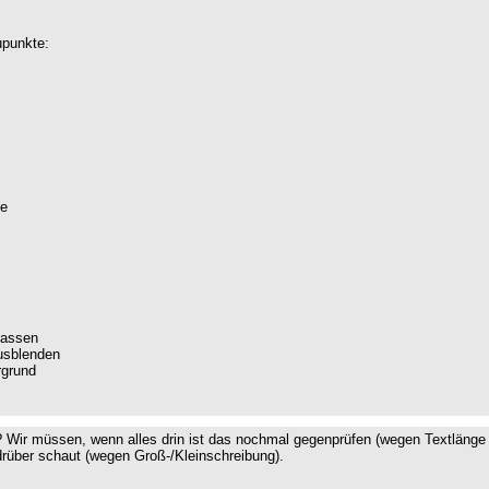
nupunkte:
se
passen
usblenden
rgrund
o? Wir müssen, wenn alles drin ist das nochmal gegenprüfen (wegen Textlänge
drüber schaut (wegen Groß-/Kleinschreibung).