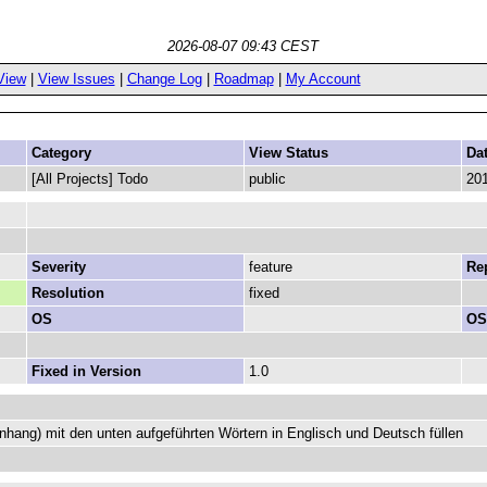
2026-08-07 09:43 CEST
View
|
View Issues
|
Change Log
|
Roadmap
|
My Account
Category
View Status
Da
[All Projects] Todo
public
201
Severity
feature
Rep
Resolution
fixed
OS
OS
Fixed in Version
1.0
nhang) mit den unten aufgeführten Wörtern in Englisch und Deutsch füllen