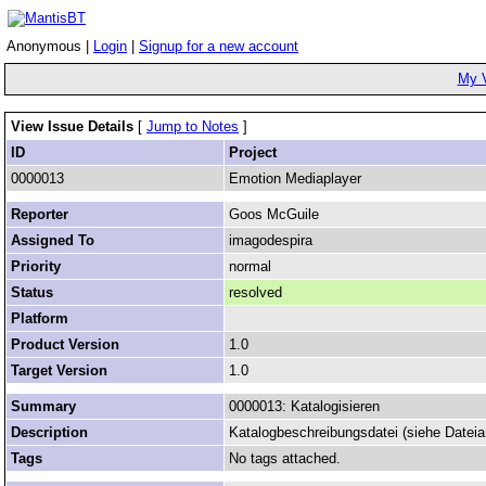
Anonymous |
Login
|
Signup for a new account
My 
View Issue Details
[
Jump to Notes
]
ID
Project
0000013
Emotion Mediaplayer
Reporter
Goos McGuile
Assigned To
imagodespira
Priority
normal
Status
resolved
Platform
Product Version
1.0
Target Version
1.0
Summary
0000013: Katalogisieren
Description
Katalogbeschreibungsdatei (siehe Dateia
Tags
No tags attached.