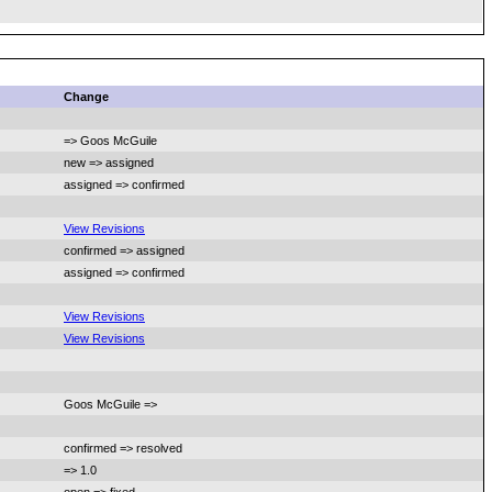
Change
=> Goos McGuile
new => assigned
assigned => confirmed
View Revisions
confirmed => assigned
assigned => confirmed
View Revisions
View Revisions
Goos McGuile =>
confirmed => resolved
=> 1.0